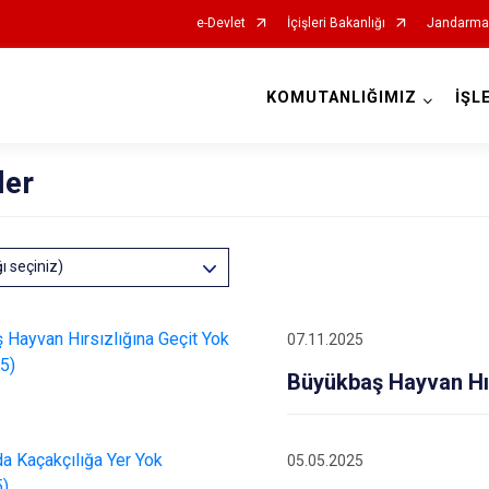
e-Devlet
İçişleri Bakanlığı
Jandarma 
KOMUTANLIĞIMIZ
İŞL
İl Jandarma Komutanlıkları
ler
ğı seçiniz)
07.11.2025
Büyükbaş Hayvan Hır
05.05.2025