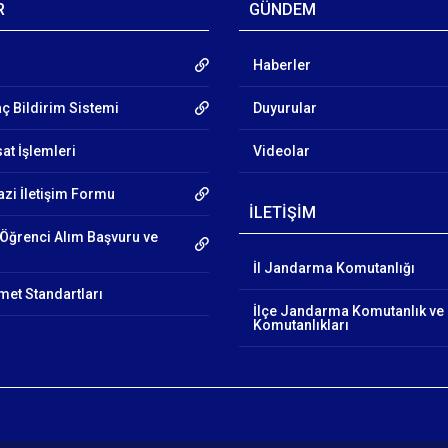
R
GÜNDEM
Haberler
aç Bildirim Sistemi
Duyurular
at İşlemleri
Videolar
azi İletişim Formu
İLETİŞİM
Öğrenci Alım Başvuru ve
İl Jandarma Komutanlığı
et Standartları
İlçe Jandarma Komutanlık ve
Komutanlıkları