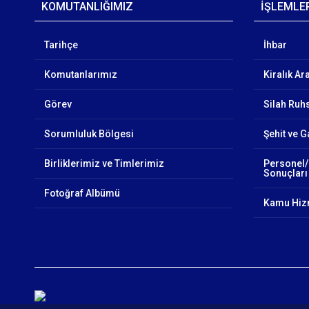
KOMUTANLIĞIMIZ
İŞLEMLE
Tarihçe
İhbar
Komutanlarımız
Kiralık Ar
Görev
Silah Ruhs
Sorumluluk Bölgesi
Şehit ve G
Birliklerimiz ve Timlerimiz
Personel/
Sonuçları
Fotoğraf Albümü
Kamu Hizm